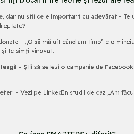
e, dar nu știi ce e important cu adevărat
– Te 
 dreptate?
onate – „O să mă uit când am timp” e o minciun
și te simți vinovat.
e leagă
– Știi să setezi o campanie de Facebook 
eteri
– Vezi pe LinkedIn studii de caz „Am făcut 
Ce face SMARTERS+ diferit?