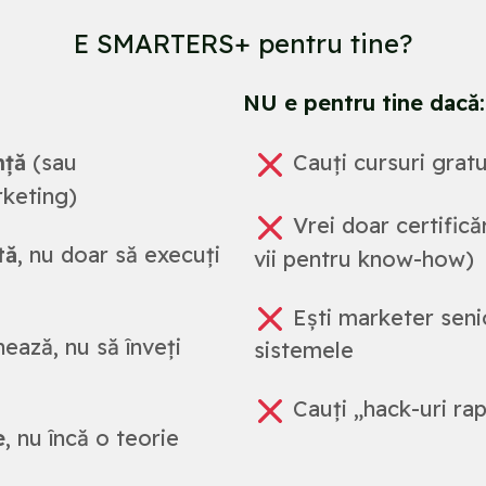
E SMARTERS+ pentru tine?
NU e pentru tine dacă:
nță
(sau
Cauți cursuri gratu
rketing)
Vrei doar certifică
tă
, nu doar să execuți
vii pentru know-how)
Ești marketer senio
ează, nu să înveți
sistemele
Cauți „hack-uri rap
e
, nu încă o teorie