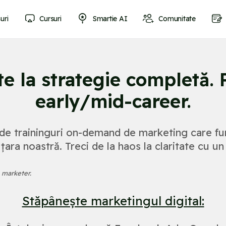
uri
Cursuri
Smartie AI
Comunitate
late la strategie completă.
early/mid-career.
 traininguri on-demand de marketing care fun
ara noastră. Treci de la haos la claritate cu un
n marketer.
Stăpânește marketingul digital: