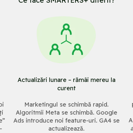
Actualizări lunare – rămâi mereu la
curent
oi
Marketingul se schimbă rapid.
ți
Algoritmii Meta se schimbă. Google
A
e”
Ads introduce noi feature-uri. GA4 se
-
actualizează.