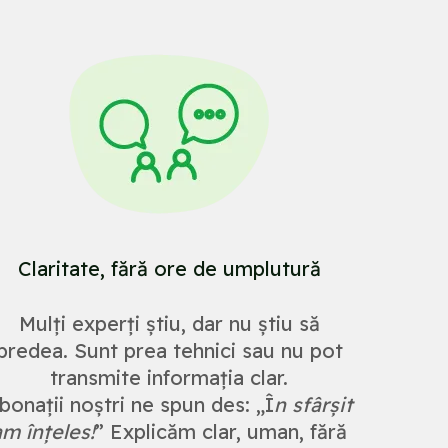
Claritate, fără ore de umplutură
Mulți experți știu, dar nu știu să
predea. Sunt prea tehnici sau nu pot
transmite informația clar.
bonații noștri ne spun des: „Î
n sfârșit
am înțeles!
” Explicăm clar, uman, fără