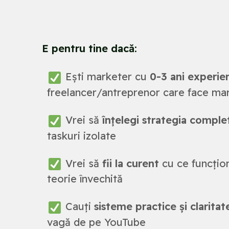
E pentru tine dacă:
Ești marketer cu
0-3 ani experie
freelancer/antreprenor care face ma
Vrei să
înțelegi strategia comple
taskuri izolate
Vrei să
fii la curent
cu ce funcțion
teorie învechită
Cauți
sisteme practice și claritat
vagă de pe YouTube