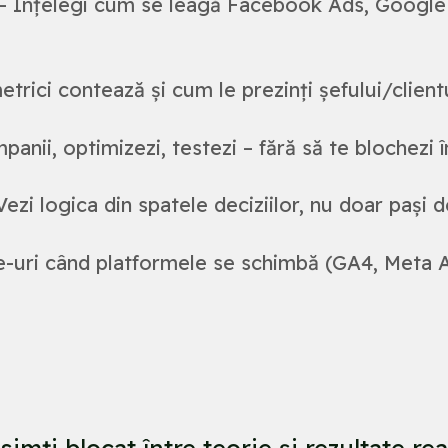
– Înțelegi cum se leagă Facebook Ads, Google 
etrici contează și cum le prezinți șefului/client
panii, optimizezi, testezi – fără să te blochez
ezi logica din spatele deciziilor, nu doar pași 
-uri când platformele se schimbă (GA4, Meta Ads
simți blocat între teorie și rezultate rea