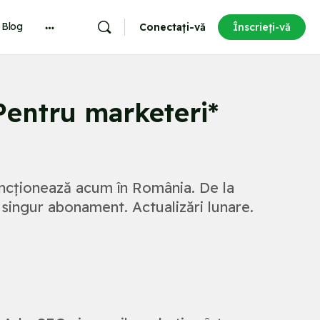
Blog
Conectați-vă
Înscrieți-vă
More
options
 Pentru marketeri*
cționează acum în România. De la
 singur abonament. Actualizări lunare.