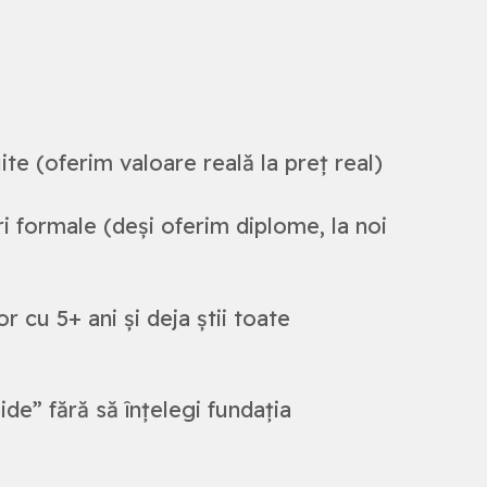
ite (oferim valoare reală la preț real)
ri formale (deși oferim diplome, la noi
r cu 5+ ani și deja știi toate
ide” fără să înțelegi fundația