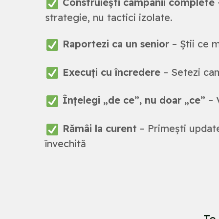
Construiești campanii complete
strategie, nu tactici izolate.
Raportezi ca un senior
– Știi ce m
Execuți cu încredere
– Setezi cam
Înțelegi „de ce”, nu doar „ce”
– V
Rămâi la curent
– Primești update
învechită
Te 