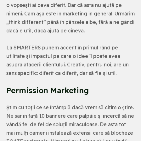
o vopsești ai ceva diferit. Dar că asta nu ajută pe
nimeni. Cam așa este în marketing în general. Urmărim
„think different” până în pânzele albe, fără a ne gândi
dacă e util, dacă ajută pe cineva.
La SMARTERS punem accent în primul rând pe
utilitate și impactul pe care o idee îl poate avea
asupra afacerii clientului. Creativ, pentru noi, are un
sens specific: diferit ca diferit, dar să fie și util.
Permission Marketing
Știm cu toții ce se întâmplă dacă vrem să citim o știre.
Ne sar în față 10 bannere care pâlpâie și încercă să ne
vândă fel de fel de soluții miraculoase. De asta tot
mai mulți oameni instalează extensii care să blocheze