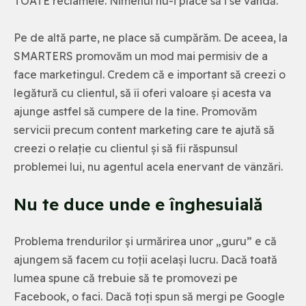
TOATE reclamele. Nimenui nu-i place să i se vândă.
Pe de altă parte, ne place să cumpărăm. De aceea, la
SMARTERS promovăm un mod mai permisiv de a
face marketingul. Credem că e important să creezi o
legătură cu clientul, să îi oferi valoare și acesta va
ajunge astfel să cumpere de la tine. Promovăm
servicii precum content marketing care te ajută să
creezi o relație cu clientul și să fii răspunsul
problemei lui, nu agentul acela enervant de vânzări.
Nu te duce unde e înghesuială
Problema trendurilor și urmărirea unor „guru” e că
ajungem să facem cu toții același lucru. Dacă toată
lumea spune că trebuie să te promovezi pe
Facebook, o faci. Dacă toți spun să mergi pe Google