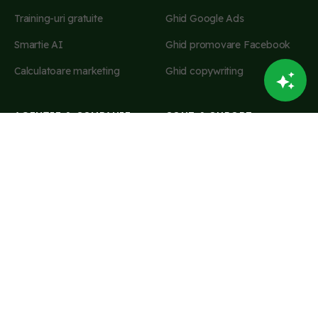
Training-uri gratuite
Ghid Google Ads
Smartie AI
Ghid promovare Facebook
Calculatoare marketing
Ghid copywriting
AGENȚIE & COMPANIE
CONT & SUPORT
Servicii de marketing
Contul meu
Servicii SEO
Administrare abonament
Despre noi
Contact
Comunitate
Reclamații
Cariere
Newsletter