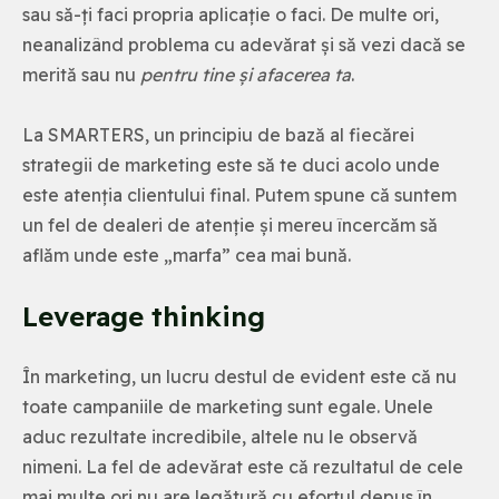
sau să-ți faci propria aplicație o faci. De multe ori,
neanalizând problema cu adevărat și să vezi dacă se
merită sau nu
pentru tine și afacerea ta
.
La SMARTERS, un principiu de bază al fiecărei
strategii de marketing este să te duci acolo unde
este atenția clientului final. Putem spune că suntem
un fel de dealeri de atenție și mereu încercăm să
aflăm unde este „marfa” cea mai bună.
Leverage thinking
În marketing, un lucru destul de evident este că nu
toate campaniile de marketing sunt egale. Unele
aduc rezultate incredibile, altele nu le observă
nimeni. La fel de adevărat este că rezultatul de cele
mai multe ori nu are legătură cu efortul depus în