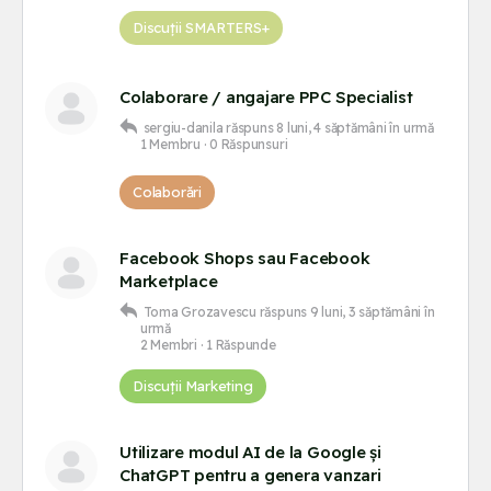
Discuții SMARTERS+
Colaborare / angajare PPC Specialist
sergiu-danila
răspuns
8 luni, 4 săptămâni în urmă
1 Membru
·
0 Răspunsuri
Colaborări
Facebook Shops sau Facebook
Marketplace
Toma Grozavescu
răspuns
9 luni, 3 săptămâni în
urmă
2 Membri
·
1 Răspunde
Discuții Marketing
Utilizare modul AI de la Google și
ChatGPT pentru a genera vanzari