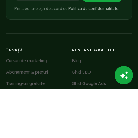
Prin abonare ești de acord cu
Politica de confidențialitate
.
ÎNVAȚĂ
RESURSE GRATUITE
Cursuri de marketing
Blog
Abonament & prețuri
Ghid SEO
Training-uri gratuite
Ghid Google Ads
Smartie AI
Ghid promovare Facebook
Calculatoare marketing
Ghid copywriting
AGENȚIE & COMPANIE
CONT & SUPORT
Servicii de marketing
Contul meu