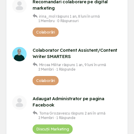
Recomandari colaborare pe digital
marketing
irina_mol
răspuns
1 an, 8 luni în urmă
1 Membru
·
0 Răspunsuri
Colaborări
Colaborator Content Assistent/Content
Writer SMARTERS
Mircea Militar
răspuns
1 an, 9 luni în urmă
2 Membri
·
1 Răspunde
Colaborări
Adaugat Administrator pe pagina
Facebook
Toma Grozavescu
răspuns
2 ani în urmă
2 Membri
·
1 Răspunde
Discuții Marketing