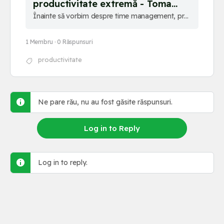
productivitate extremă - Toma
Grozăvescu
Înainte să vorbim despre time management, productivitate și altele de genul, vreau să-ți ofer puțin context despre mine, să nu crezi că vorbesc doar din teorie. Prima responsabilitate pe care o am e cea de antreprenor, fondator al unei agenții …
1 Membru
·
0 Răspunsuri
productivitate
Ne pare rău, nu au fost găsite răspunsuri.
Log in to Reply
Log in to reply.