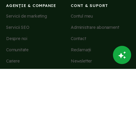
AGENȚIE & COMPANIE
CONT & SUPORT
Servicii de marketing
Contul meu
Servicii SEO
Administrare abonament
Despre noi
Contact
Comunitate
Reclamații
Cariere
Newsletter
INFORMAȚII LEGALE
Termeni și condiții
Retur & retragere
Confidențialitate & cookies
Setări cookies
PROTECȚIA CONSUMATORILOR