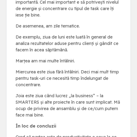
importantă. Cel mai important e să potrivești nivelul
de energie și concentrare cu tipul de task care îți
iese ție bine.
De asemenea, am zile tematice.
De exemplu, ziua de luni este luată în general de
analiza rezultatelor aduse pentru clienți și gândit ce
facem în acea săptămână.
Marțea am mai multe întâlniri.
Miercurea este ziua fără întâlniri. Deci mai mult timp
pentru task-uri ce necesită timp îndelungat de
concentrare.
Joia este ziua când lucrez „la business” – la
SMARTERS și alte proiecte în care sunt implicat. Mă
ocup de privirea de ansamblu și de ce/cum putem
face mai bine.
În loc de concluzii