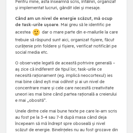
Pentru mine, asta înseamnă scris, întâlniri, organizat
și implementat lucruri, gândit idei și mesaje.
Când am un nivel de energie scăzut, mă ocup
de task-urile ușoare
. Mai greu să le identific pe
acestea
dar o mare parte din e-mailurile la care
trebuie să răspund sunt aici, organizat fișiere, făcut
curățenie prin foldere și fișiere, verificat notificări pe
social media etc.
O observație legată de această potrivire generală –
aș zice că indiferent de tipul lor, task-urile ce
necesită raționament (eg. implică neocortexul) ies
mai bine când ești mai odihnit și ai un nivel de
concentrare mare și cele care necesită creativitate
uneori ies mai bine când partea rațională a creierului
e mai „obosită”.
Unele dintre cele mai bune texte pe care le-am scris
au fost pe la 3-4 sau 7-8 după masa când deja
începeam să mă îndrept spre oboseală și nivel
scăzut de energie. Bineînțeles nu au fost grozave din