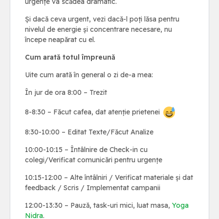
urgențe va scădea dramatic.
Și dacă ceva urgent, vezi dacă-l poți lăsa pentru
nivelul de energie și concentrare necesare, nu
începe neapărat cu el.
Cum arată totul împreună
Uite cum arată în general o zi de-a mea:
În jur de ora 8:00 – Trezit
8-8:30 – Făcut cafea, dat atenție prietenei
8:30-10:00 – Editat Texte/Făcut Analize
10:00-10:15 – Întâlnire de Check-in cu
colegi/Verificat comunicări pentru urgențe
10:15-12:00 – Alte întâlniri / Verificat materiale și dat
feedback / Scris / Implementat campanii
12:00-13:30 – Pauză, task-uri mici, luat masa,
Yoga
Nidra
.