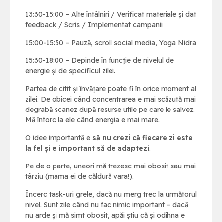
13:30-15:00 – Alte întâlniri / Verificat materiale și dat
feedback / Scris / Implementat campanii
15:00-15:30 – Pauză, scroll social media, Yoga Nidra
15:30-18:00 – Depinde în funcție de nivelul de
energie și de specificul zilei.
Partea de citit și învățare poate fi în orice moment al
zilei. De obicei când concentrarea e mai scăzută mai
degrabă scanez după resurse utile pe care le salvez.
Mă întorc la ele când energia e mai mare.
O idee importantă e
să nu crezi că fiecare zi este
la fel și e important să de adaptezi
.
Pe de o parte, uneori mă trezesc mai obosit sau mai
târziu (mama ei de căldură vara!).
Încerc task-uri grele, dacă nu merg trec la următorul
nivel. Sunt zile când nu fac nimic important – dacă
nu arde și mă simt obosit, apăi știu că și odihna e