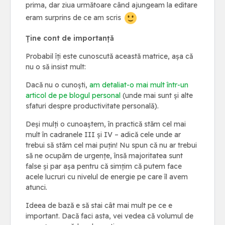
prima, dar ziua următoare când ajungeam la editare
eram surprins de ce am scris
Ține cont de importanță
Probabil îți este cunoscută această matrice, așa că
nu o să insist mult:
Dacă nu o cunoști,
am detaliat-o mai mult într-un
articol de pe blogul personal
(unde mai sunt și alte
sfaturi despre productivitate personală).
Deși mulți o cunoaștem, în practică stăm cel mai
mult în cadranele III și IV – adică cele unde ar
trebui să stăm cel mai puțin! Nu spun că nu ar trebui
să ne ocupăm de urgențe, însă majoritatea sunt
false și par așa pentru că simțim că putem face
acele lucruri cu nivelul de energie pe care îl avem
atunci.
Ideea de bază e să stai cât mai mult pe ce e
important. Dacă faci asta, vei vedea că volumul de