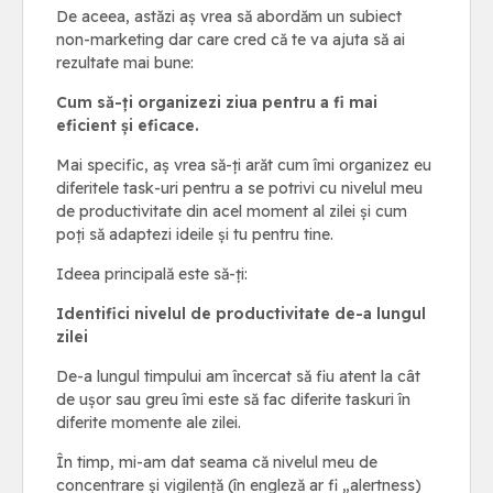
De aceea, astăzi aș vrea să abordăm un subiect
non-marketing dar care cred că te va ajuta să ai
rezultate mai bune:
Cum să-ți organizezi ziua pentru a fi mai
eficient și eficace.
Mai specific, aș vrea să-ți arăt cum îmi organizez eu
diferitele task-uri pentru a se potrivi cu nivelul meu
de productivitate din acel moment al zilei și cum
poți să adaptezi ideile și tu pentru tine.
Ideea principală este să-ți:
Identifici nivelul de productivitate de-a lungul
zilei
De-a lungul timpului am încercat să fiu atent la cât
de ușor sau greu îmi este să fac diferite taskuri în
diferite momente ale zilei.
În timp, mi-am dat seama că nivelul meu de
concentrare și vigilență (în engleză ar fi „alertness)