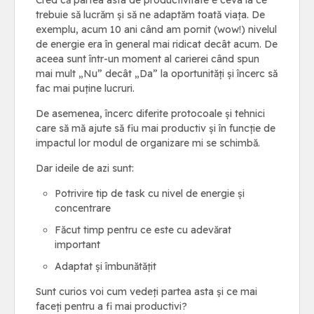
Cred că partea asta de productivitate e ceva la ce
trebuie să lucrăm și să ne adaptăm toată viața. De
exemplu, acum 10 ani când am pornit (wow!) nivelul
de energie era în general mai ridicat decât acum. De
aceea sunt într-un moment al carierei când spun
mai mult „Nu” decât „Da” la oportunități și încerc să
fac mai puține lucruri.
De asemenea, încerc diferite protocoale și tehnici
care să mă ajute să fiu mai productiv și în funcție de
impactul lor modul de organizare mi se schimbă.
Dar ideile de azi sunt:
Potrivire tip de task cu nivel de energie și
concentrare
Făcut timp pentru ce este cu adevărat
important
Adaptat și îmbunătățit
Sunt curios voi cum vedeți partea asta și ce mai
faceți pentru a fi mai productivi?