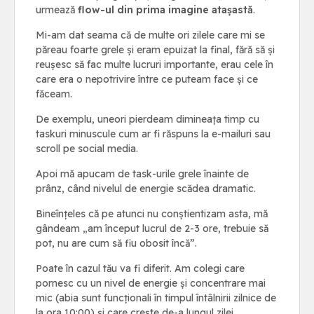
urmează
flow-ul din prima imagine atașastă
.
Mi-am dat seama că de multe ori zilele care mi se
păreau foarte grele și eram epuizat la final, fără să și
reușesc să fac multe lucruri importante, erau cele în
care era o nepotrivire între ce puteam face și ce
făceam.
De exemplu, uneori pierdeam dimineața timp cu
taskuri minuscule cum ar fi răspuns la e-mailuri sau
scroll pe social media.
Apoi mă apucam de task-urile grele înainte de
prânz, când nivelul de energie scădea dramatic.
Bineînțeles că pe atunci nu conștientizam asta, mă
gândeam „am început lucrul de 2-3 ore, trebuie să
pot, nu are cum să fiu obosit încă”.
Poate în cazul tău va fi diferit. Am colegi care
pornesc cu un nivel de energie și concentrare mai
mic (abia sunt funcționali în timpul întâlnirii zilnice de
la ora 10:00) și care crește de-a lungul zilei.