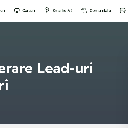
uri
Cursuri
Smartie AI
Comunitate
erare Lead-uri
ri