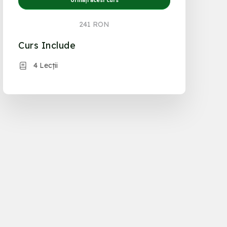
Urmați acest curs
241 RON
Curs Include
4 Lecții