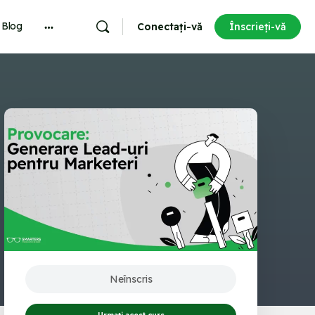
Blog
Conectați-vă
Înscrieți-vă
More
options
Neînscris