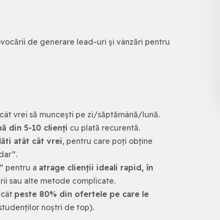
rovocării de generare lead-uri și vânzări pentru
 cât vrei să muncești pe zi/săptămână/lună.
ă din 5-10 clienți
cu plată recurentă.
ăti atât cât vrei
, pentru care poți obține
dar”.
” pentru a
atrage clienții ideali rapid, în
arii sau alte metode complicate.
ncât
peste 80% din ofertele pe care le
studenților noștri de top).