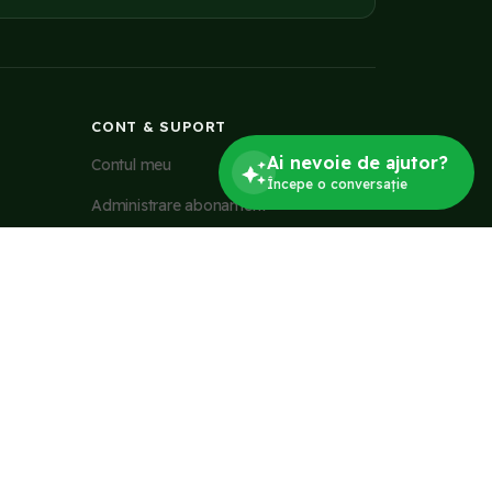
CONT & SUPORT
Ai nevoie de ajutor?
Contul meu
Începe o conversație
Administrare abonament
Contact
Reclamații
Newsletter
ONSUMATORILOR
te poți adresa
ANPC
sau poți folosi soluționarea