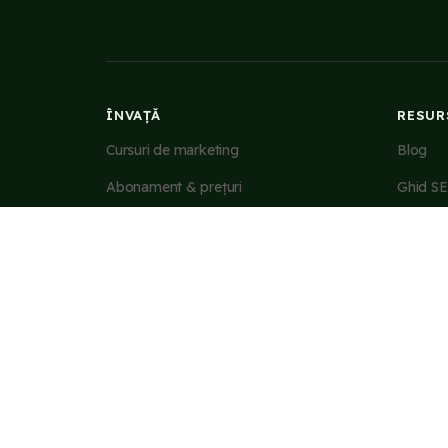
ÎNVAȚĂ
RESUR
Cursuri de marketing
Blog
Abonament & prețuri
Ghid S
Training-uri gratuite
Ghid G
Smartie AI
Ghid p
Calculatoare marketing
Ghid co
INFORMAȚII LEGALE
Termeni și condiții
Retur & retragere
Confidențialitate