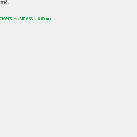
rmă.
kers Business Club =>