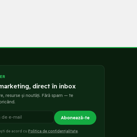
ER
marketing, direct în inbox
te, resurse și noutăți. Fără spam — te
oricând.
a de e-mail
Abonează-te
ești de acord cu
Politica de confidențialitate
.