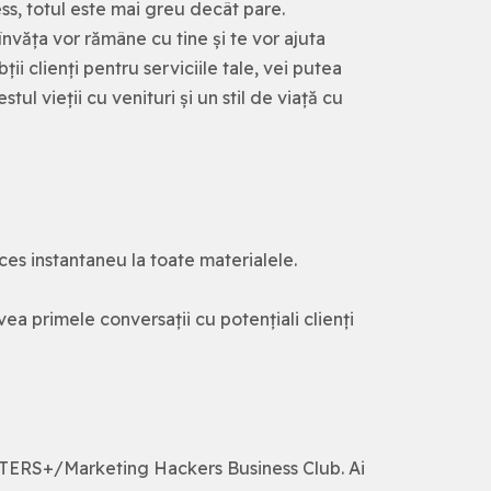
ss, totul este mai greu decât pare.
 învăța vor rămâne cu tine și te vor ajuta
ii clienți pentru serviciile tale, vei putea
tul vieții cu venituri și un stil de viață cu
cces instantaneu la toate materialele.
avea primele conversații cu potențiali clienți
RTERS+/Marketing Hackers Business Club. Ai