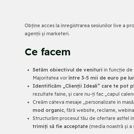
Obține acces la înregistrarea sesiunilor live a p
agenții și marketeri.
Ce facem
Setăm obiectivul de venituri
în funcție de
Majoritatea vor
între 3-5 mii de euro pe lun
Identificăm „Clienții Ideali” care te pot pl
rezultate faine, și care nu-ți fac „capul calen
Creăm câteva mesaje „personalizate în masă
mod organic
, fără website, reclame, webin
Structurăm procesul tău de ofertare astfel î
trimiți să fie acceptate
(media noastră și a 