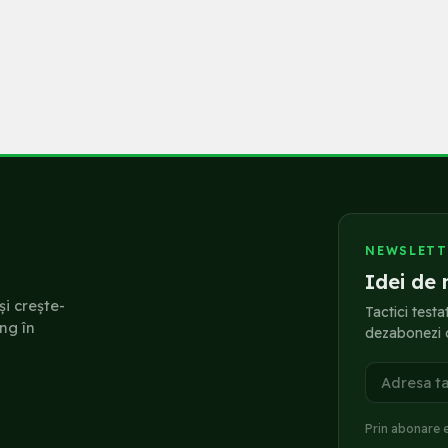
NEWSLETT
Idei de 
și crește-
Tactici testa
ing în
dezabonezi 
Adresa t
Prin abonare 