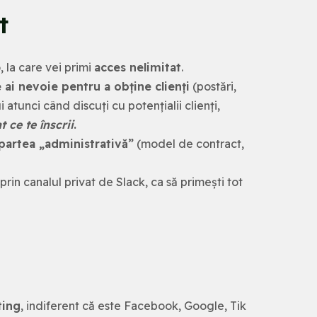
t
, la care vei primi
acces nelimitat
.
 ai nevoie pentru a obține clienți
(postări,
 atunci când discuți cu potențialii clienți,
t ce te înscrii
.
 partea „administrativă”
(model de contract,
prin canalul privat de Slack, ca să primești tot
ting
, indiferent că este Facebook, Google, Tik