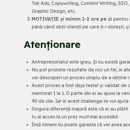
Tok Ads, Copywriting, Content Writing, SEO
Graphic Design, etc.
MOTIVAȚIE și minim 1-2 ore pe zi
pentru 
până când obții clienții pe care ți-i dorești, și
Atenționare
Antreprenoriatul este greu. Și nu există garan
Nu pot promite rezultate de nici un fel, în af
vei descoperi un proces simplu
de a obține r
Acest proces a fost deja testat și validat de
mentorat 1 la 1. O parte din ei au ajuns la ve
90 de zile. Iar în acest challenge te voi ajuta 
Singura diferență majoră este că ei au plătit
tu ai acces la un preț
mult
mai accesibil.
Însă nimeni nu poate garanta că vei avea ace