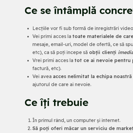
Ce se întâmplă concre
Lecțiile vor fi sub formă de înregistrări video
Vei primi acces la
toate materialele de care
mesaje, email-uri, model de ofertă, ce să spui
etc), ca să poți începe să
obții clienți
imedia
Vrei primi acces la
tot ce ai nevoie pentru
factură, etc).
Vei avea
acces nelimitat la echipa noastră
ajutorul de care ai nevoie.
Ce îți trebuie
În primul rând, un computer și internet.
Să poți oferi măcar un serviciu de marke