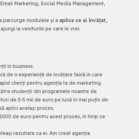
, Email Marketing, Social Media Management,
a parcurge modulele și a
aplica ce ai învățat
,
 ajungi la veniturile pe care le vrei.
ții în business.
ară de o experiență de învățare faină în care
apid clienți pentru agenția ta de marketing.
 către studenții din programele noastre de
nituri de 3-5 mii de euro pe lună în mai puțin de
să aplici același proces.
 1000 de euro pentru acest proces, în timp ce
leași rezultate ca ei. Am creat agenția