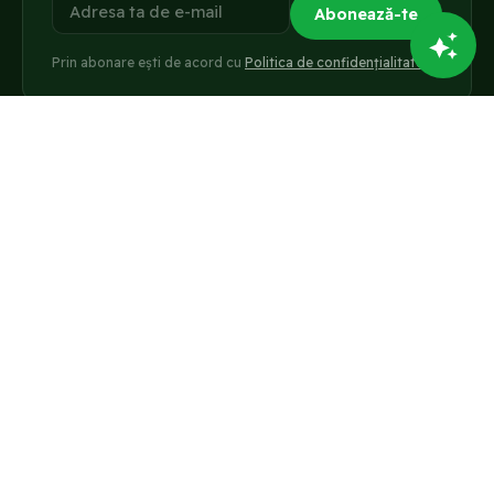
Adresa ta de e-mail
Abonează-te
Prin abonare ești de acord cu
Politica de confidențialitate
.
ÎNVAȚĂ
RESURSE GRATUITE
Cursuri de marketing
Blog
Abonament & prețuri
Ghid SEO
Training-uri gratuite
Ghid Google Ads
Smartie AI
Ghid promovare Facebook
Calculatoare marketing
Ghid copywriting
AGENȚIE & COMPANIE
CONT & SUPORT