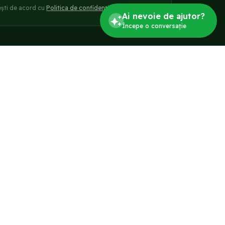
ești de acord cu
Politica de confidențialitate
.
Ai nevoie de ajutor?
Începe o conversație
CONT & SUPORT
Contul meu
Administrare abonament
Contact
Reclamații
Newsletter
ONSUMATORILOR