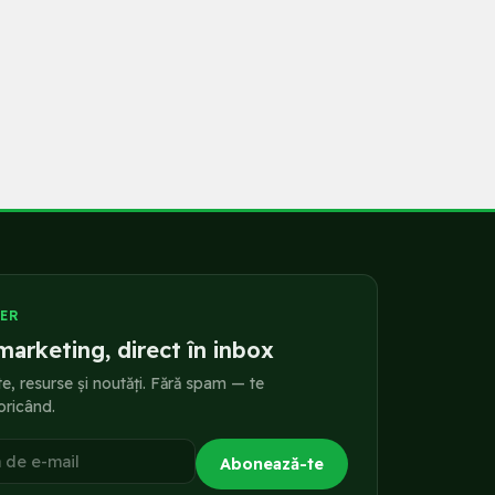
ER
marketing, direct în inbox
te, resurse și noutăți. Fără spam — te
oricând.
a de e-mail
Abonează-te