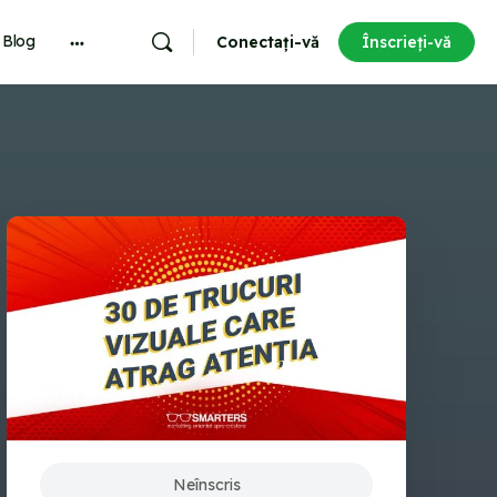
Blog
Conectați-vă
Înscrieți-vă
More
options
Neînscris