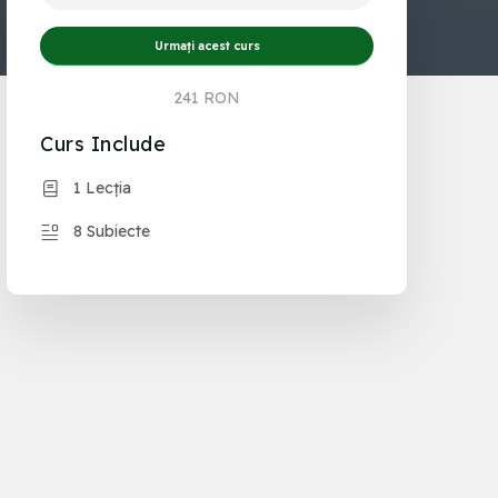
Urmați acest curs
241 RON
Curs Include
1 Lecția
8 Subiecte