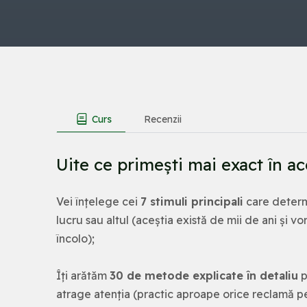
Curs
Recenzii
Uite ce primești mai exact în ac
Vei înțelege cei
7 stimuli principali
care determ
lucru sau altul (aceștia există de mii de ani și 
încolo);
Îți arătăm
30 de metode explicate în detaliu
p
atrage atenția (practic aproape orice reclamă p