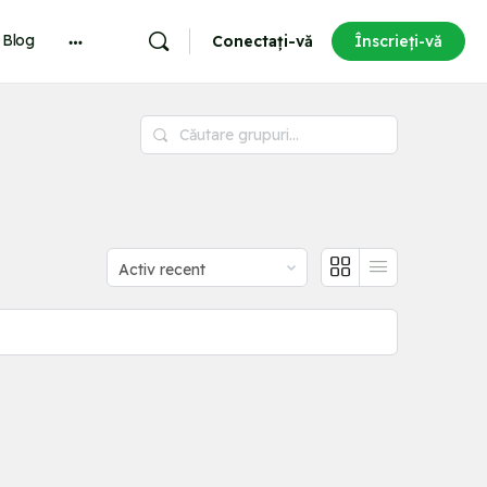
Blog
Conectați-vă
Înscrieți-vă
More
options
Căutare
grupuri…
Comandat
de: