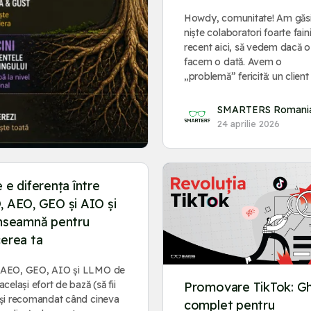
Howdy, comunitate! Am găsi
niște colaboratori foarte fain
recent aici, să vedem dacă 
facem o dată. Avem o
„problemă” fericită: un clien
SMARTERS Romani
24 aprilie 2026
 e diferența între
, AEO, GEO și AIO și
înseamnă pentru
cerea ta
 AEO, GEO, AIO și LLMO de
același efort de bază (să fii
Promovare TikTok: Gh
 și recomandat când cineva
complet pentru