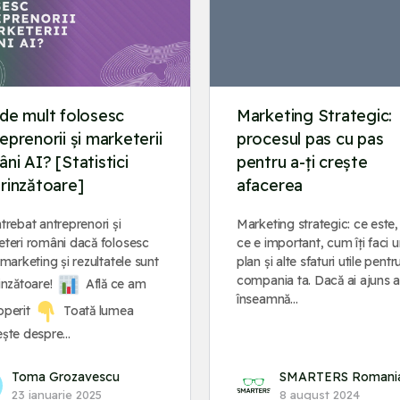
de mult folosesc
Marketing Strategic:
eprenorii și marketerii
procesul pas cu pas
ni AI? [Statistici
pentru a-ți crește
rinzătoare]
afacerea
trebat antreprenori și
Marketing strategic: ce este,
teri români dacă folosesc
ce e important, cum îți faci 
 marketing și rezultatele sunt
plan și alte sfaturi utile pentr
compania ta. Dacă ai ajuns ai
inzătoare!
Află ce am
înseamnă…
operit
Toată lumea
ește despre…
Toma Grozavescu
SMARTERS Romani
23 ianuarie 2025
8 august 2024