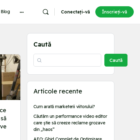
Blog
Conectați-vă
Înscrieți-vă
More
options
Caută
Caută
Articole recente
Cum arată marketerii viitorului?
nce
Căutăm un performance video editor
 să
care știe să creeze reclame grozave
ave
din „haos”
AEO: Ghid Complet de Optimizare