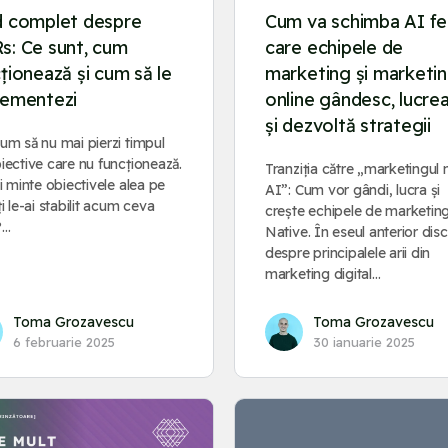
d complet despre
Cum va schimba AI fel
s: Ce sunt, cum
care echipele de
ționează și cum să le
marketing și marketi
lementezi
online gândesc, lucre
și dezvoltă strategii
um să nu mai pierzi timpul
iective care nu funcționează.
Tranziția către „marketingul 
ii minte obiectivele alea pe
AI”: Cum vor gândi, lucra și
ți le-ai stabilit acum ceva
crește echipele de marketin
?…
Native. În eseul anterior di
despre principalele arii din
marketing digital…
Toma Grozavescu
Toma Grozavescu
6 februarie 2025
30 ianuarie 2025