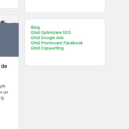
Blog
Ghid Optimizare SEO
Ghid Google Ads
Ghid Promovare Facebook
Ghid Copywriting
g de
știi
is un
îți