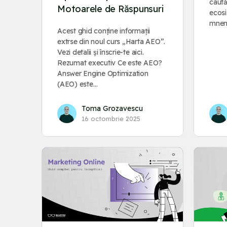
caută
Motoarele de Răspunsuri
ecosi
mnem
Acest ghid conține informații
extrse din noul curs „Harta AEO”.
Vezi detalii și înscrie-te aici.
Rezumat executiv Ce este AEO?
Answer Engine Optimization
(AEO) este…
Toma Grozavescu
16 octombrie 2025