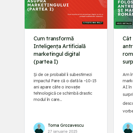
Cum transformă
Cât 
Inteligența Artificială
antr
marketingul digital
româ
(partea I)
surp
Și de ce probabil îi subestimezi
Am în
impactul Pare că o dată la ~10-15
marke
ani apare câte o inovație
AI în
tehnologică ce schimbă drastic
surpr
modul în care…
desc
vorb
Toma Grozavescu
27 ianuarie 2025