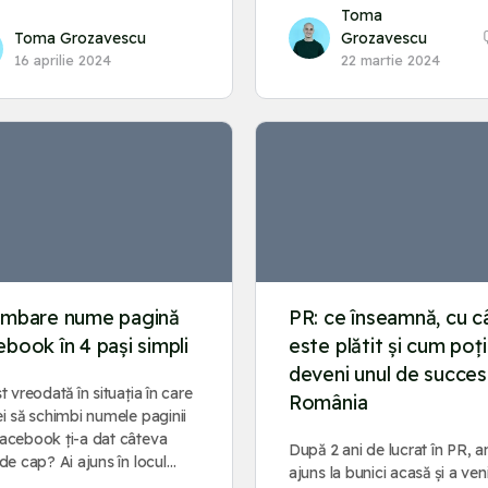
Toma
Toma Grozavescu
Grozavescu
16 aprilie 2024
22 martie 2024
imbare nume pagină
PR: ce înseamnă, cu c
book în 4 pași simpli
este plătit și cum poți
deveni unul de succes
st vreodată în situația în care
România
ei să schimbi numele paginii
acebook ți-a dat câteva
După 2 ani de lucrat în PR, 
 de cap? Ai ajuns în locul…
ajuns la bunici acasă și a ven