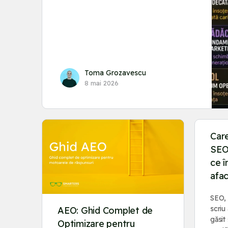
Toma Grozavescu
8 mai 2026
Care
SEO
ce 
afa
SEO,
scriu 
AEO: Ghid Complet de
găsit
Optimizare pentru