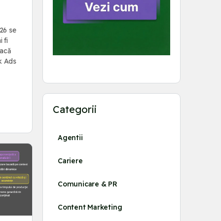
26 se
 fi
Dacă
ok Ads
Categorii
Agentii
Cariere
Comunicare & PR
Content Marketing