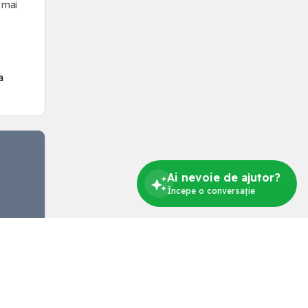
 mai
a
Ai nevoie de ajutor?
Începe o conversație
a
Cum