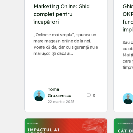
Marketing Online: Ghid
Ghi
complet pentru
OKR
începători
func
imp
„Online e mai simplu”, spunea un
mare magazin online de la noi.
Sau c
Poate că da, dar cu siguranță nu e
cu ob
mai ușor. Și dacă ai…
Mai ț
care 
timp
Toma
Grozavescu
0
22 martie 2025