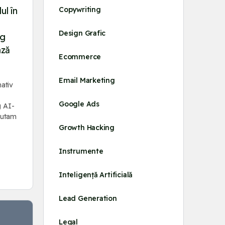
Copywriting
ul în
Design Grafic
ng
ază
Ecommerce
Email Marketing
nativ
Google Ads
g AI-
scutam
Growth Hacking
Instrumente
Inteligență Artificială
Lead Generation
Legal