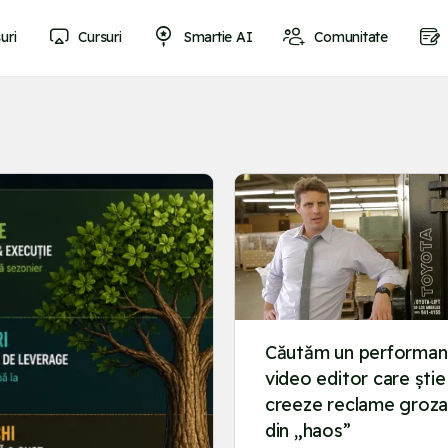
uri
Cursuri
Smartie AI
Comunitate
Căutăm un performa
video editor care știe
creeze reclame groz
din „haos”