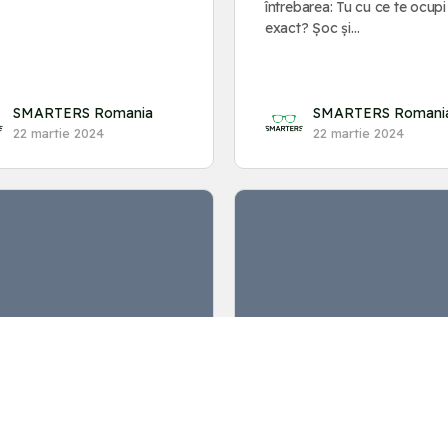
întrebarea: Tu cu ce te ocupi
exact? Șoc și…
SMARTERS Romania
SMARTERS Romani
22 martie 2024
22 martie 2024
 10 programe gratuite
Texte de promovare 
ru editare video
produselor pe site,
ne
Facebook și E-mail. 
să le folosești