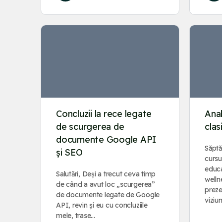
Concluzii la rece legate
Ana
de scurgerea de
clas
documente Google API
Săptă
și SEO
cursu
educa
Salutări, Deși a trecut ceva timp
welln
de când a avut loc „scurgerea”
preze
de documente legate de Google
vizi
API, revin și eu cu concluziile
mele, trase…