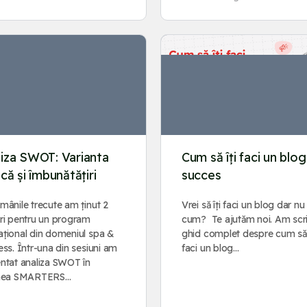
liza SWOT: Varianta
Cum să îți faci un blo
ică și îmbunătățiri
succes
mânile trecute am ținut 2
Vrei să îți faci un blog dar nu 
ri pentru un program
cum? Te ajutăm noi. Am scr
țional din domeniul spa &
ghid complet despre cum să 
ess. Într-una din sesiuni am
faci un blog…
ntat analiza SWOT în
unea SMARTERS…