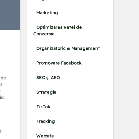
Marketing
Optimizarea Ratei de
Conversie
Organizatoric & Management
Promovare Facebook
SEO și AEO
 de
un
u
Strategie
ci,
TikTok
Tracking
a
Website