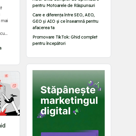
pentru Motoarele de Răspunsuri
t
i
Care e diferența între SEO, AEO,
o mai
GEO și AIO și ce înseamnă pentru
afacerea ta
t cu…
Promovare TikTok: Ghid complet
pentru începători
a
id