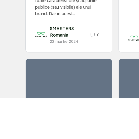
toate caracteristicile și acțiunile
publice (sau vizibile) ale unui
brand. Dar în acest…
SMARTERS
Romania
0
22 martie 2024
Cum obții mai multe
Top
recenzii și dovezi sociale
pent
pentru afacerea ta
onli