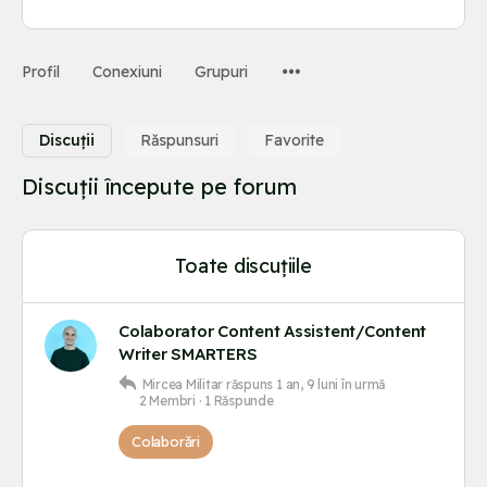
Elemente
Profil
Conexiuni
Grupuri
de
meniu
Discuții
Răspunsuri
Favorite
Discuții începute pe forum
Toate discuțiile
Colaborator Content Assistent/Content
Writer SMARTERS
Mircea Militar
răspuns
1 an, 9 luni în urmă
2 Membri
·
1 Răspunde
Colaborări