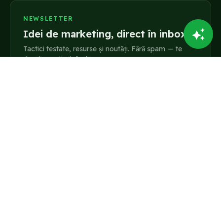
NEWSLETTER
Idei de marketing, direct în inbox
Tactici testate, resurse și noutăți. Fără spam — te
dezabonezi oricând.
Adresa ta de e-mail
Abonează-te
Prin abonare ești de acord cu
Politica de confidențialitate
.
ÎNVAȚĂ
RESURSE GRATUITE
Cursuri de marketing
Blog
Abonament & prețuri
Ghid SEO