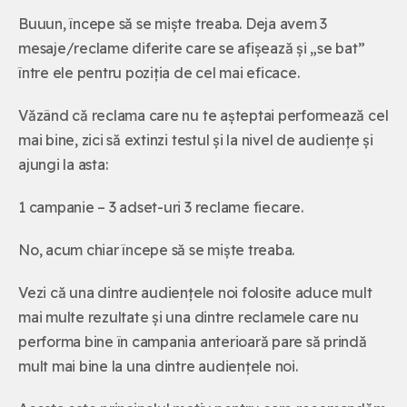
Buuun, începe să se miște treaba. Deja avem 3
mesaje/reclame diferite care se afișează și „se bat”
între ele pentru poziția de cel mai eficace.
Văzând că reclama care nu te așteptai performează cel
mai bine, zici să extinzi testul și la nivel de audiențe și
ajungi la asta:
1 campanie – 3 adset-uri 3 reclame fiecare.
No, acum chiar începe să se miște treaba.
Vezi că una dintre audiențele noi folosite aduce mult
mai multe rezultate și una dintre reclamele care nu
performa bine în campania anterioară pare să prindă
mult mai bine la una dintre audiențele noi.