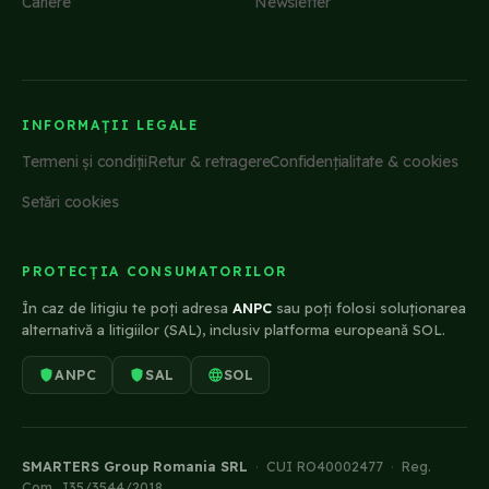
Cariere
Newsletter
INFORMAȚII LEGALE
Termeni și condiții
Retur & retragere
Confidențialitate & cookies
Setări cookies
PROTECȚIA CONSUMATORILOR
În caz de litigiu te poți adresa
ANPC
sau poți folosi soluționarea
alternativă a litigiilor (SAL), inclusiv platforma europeană SOL.
ANPC
SAL
SOL
SMARTERS Group Romania SRL
·
CUI RO40002477
·
Reg.
Com. J35/3544/2018