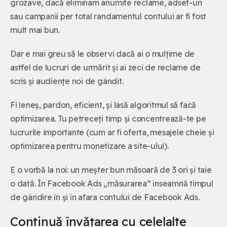
grozave, dacă eliminam anumite reclame, adset-uri
sau campanii per total randamentul contului ar fi fost
mult mai bun.
Dar e mai greu să le observi dacă ai o mulțime de
astfel de lucruri de urmărit și ai zeci de reclame de
scris și audiențe noi de gândit.
Fi leneș, pardon, eficient, și lasă algoritmul să facă
optimizarea. Tu petreceți timp și concentrează-te pe
lucrurile importante (cum ar fi oferta, mesajele cheie și
optimizarea pentru monetizare a site-ului).
E o vorbă la noi: un meșter bun măsoară de 3 ori și taie
o dată. În Facebook Ads „măsurarea” înseamnă timpul
de gândire în și în afara contului de Facebook Ads.
Continuă învățarea cu celelalte