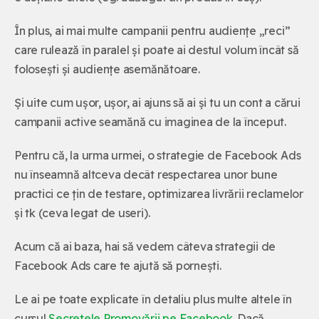
În plus, ai mai multe campanii pentru audiențe „reci”
care rulează în paralel și poate ai destul volum încât să
folosești și audiențe asemănătoare.
Și uite cum ușor, ușor, ai ajuns să ai și tu un cont a cărui
campanii active seamănă cu imaginea de la început.
Pentru că, la urma urmei, o strategie de Facebook Ads
nu înseamnă altceva decât respectarea unor bune
practici ce țin de testare, optimizarea livrării reclamelor
și tk (ceva legat de useri).
Acum că ai baza, hai să vedem câteva strategii de
Facebook Ads care te ajută să pornești.
Le ai pe toate explicate în detaliu plus multe altele în
cursul
Secretele Promovării pe Facebook
. Dacă