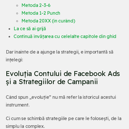
Metoda 2-3-6
Metoda 1-2 Punch
Metoda 20XX (în curând)
La ce să ai grijă
Continuă învățarea cu celelalte capitole din ghid
Dar înainte de a ajunge la strategii, e importantă să
înțelegi:
Evoluția Contului de Facebook Ads
și a Strategiilor de Campanii
Când spun „evoluție” nu mă refer la istoricul acestui
instrument.
Ci cum se schimbă strategiile pe care le folosești, de la
simplu la complex.