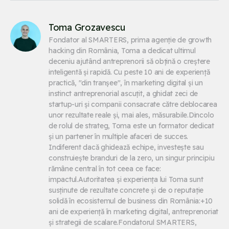
Toma Grozavescu
Fondator al SMARTERS, prima agenție de growth 
hacking din România, Toma a dedicat ultimul 
deceniu ajutând antreprenorii să obțină o creștere 
inteligentă și rapidă. Cu peste 10 ani de experiență 
practică, "din tranșee", în marketing digital și un 
instinct antreprenorial ascuțit, a ghidat zeci de 
startup-uri și companii consacrate către deblocarea 
unor rezultate reale și, mai ales, măsurabile.Dincolo 
de rolul de strateg, Toma este un formator dedicat 
și un partener în multiple afaceri de succes. 
Indiferent dacă ghidează echipe, investește sau 
construiește branduri de la zero, un singur principiu 
rămâne central în tot ceea ce face: 
impactul.Autoritatea și experiența lui Toma sunt 
susținute de rezultate concrete și de o reputație 
solidă în ecosistemul de business din România:+10 
ani de experiență în marketing digital, antreprenoriat 
și strategii de scalare.Fondatorul SMARTERS, 