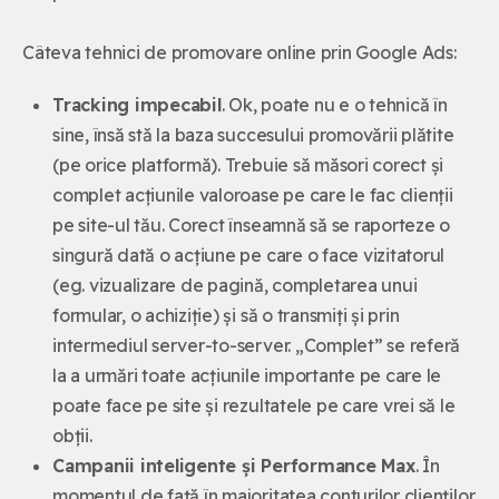
Câteva tehnici de promovare online prin Google Ads:
Tracking impecabil
. Ok, poate nu e o tehnică în
sine, însă stă la baza succesului promovării plătite
(pe orice platformă). Trebuie să măsori corect și
complet acțiunile valoroase pe care le fac clienții
pe site-ul tău. Corect înseamnă să se raporteze o
singură dată o acțiune pe care o face vizitatorul
(eg. vizualizare de pagină, completarea unui
formular, o achiziție) și să o transmiți și prin
intermediul server-to-server. „Complet” se referă
la a urmări toate acțiunile importante pe care le
poate face pe site și rezultatele pe care vrei să le
obții.
Campanii inteligente și Performance Max
. În
momentul de față în majoritatea conturilor clienților