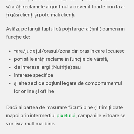
să arăți reclamele
algoritmul a devenit foarte bun la a-
ți găsi clienți și potențiali clienți.
Astăzi, pe lângă faptul că poți targeta (ținti) oamenii în
funcție de:
țara/județul/orașul/zona din oraș în care locuiesc
poți să le arăți reclame în funcție de vârstă,
de interese largi (Nutriție) sau
interese specifice
și alte zeci de opțiuni legate de comportamentul
lor online și offline
Dacă ai partea de măsurare făcută bine și trimiți date
înapoi prin intermediul
pixelului
, campaniile viitoare se
vor livra mult mai bine.