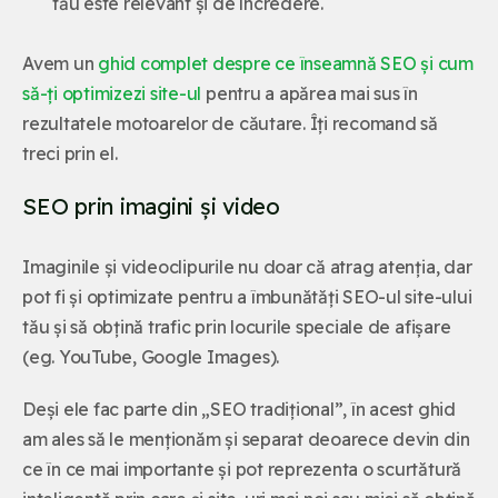
tău este relevant și de încredere.
Avem un
ghid complet despre ce înseamnă SEO și cum
să-ți optimizezi site-ul
pentru a apărea mai sus în
rezultatele motoarelor de căutare. Îți recomand să
treci prin el.
SEO prin imagini și video
Imaginile și videoclipurile nu doar că atrag atenția, dar
pot fi și optimizate pentru a îmbunătăți SEO-ul site-ului
tău și să obțină trafic prin locurile speciale de afișare
(eg. YouTube, Google Images).
Deși ele fac parte din „SEO tradițional”, în acest ghid
am ales să le menționăm și separat deoarece devin din
ce în ce mai importante și pot reprezenta o scurtătură