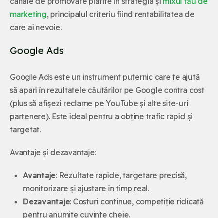
canale de promovare plătite în strategia și
mixul tău de
marketing
, principalul criteriu fiind rentabilitatea de
care ai nevoie.
Google Ads
Google Ads este un instrument puternic care te ajută
să apari în rezultatele căutărilor pe Google contra cost
(plus să afișezi reclame pe YouTube și alte site-uri
partenere). Este ideal pentru a obține trafic rapid și
targetat.
Avantaje și dezavantaje:
Avantaje
: Rezultate rapide, targetare precisă,
monitorizare și ajustare în timp real.
Dezavantaje
: Costuri continue, competiție ridicată
pentru anumite cuvinte cheie.