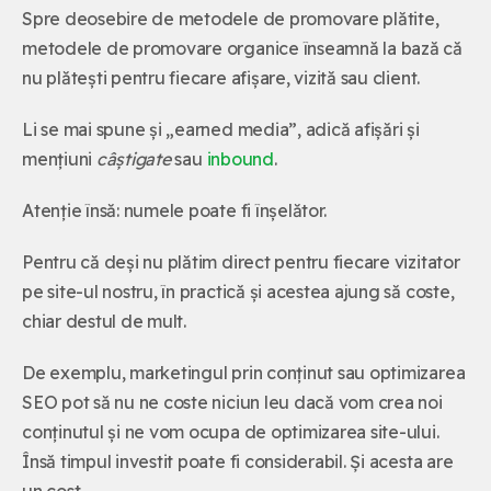
Spre deosebire de metodele de promovare plătite,
metodele de promovare organice înseamnă la bază că
nu plătești pentru fiecare afișare, vizită sau client.
Li se mai spune și „earned media”, adică afișări și
mențiuni
câștigate
sau
inbound
.
Atenție însă: numele poate fi înșelător.
Pentru că deși nu plătim direct pentru fiecare vizitator
pe site-ul nostru, în practică și acestea ajung să coste,
chiar destul de mult.
De exemplu, marketingul prin conținut sau optimizarea
SEO pot să nu ne coste niciun leu dacă vom crea noi
conținutul și ne vom ocupa de optimizarea site-ului.
Însă timpul investit poate fi considerabil. Și acesta are
un cost.