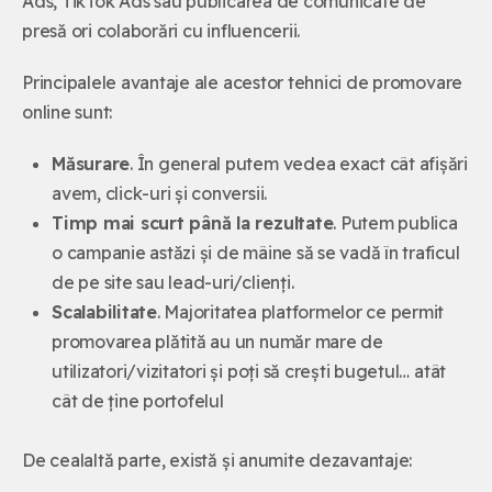
Ads, TikTok Ads sau publicarea de comunicate de
presă ori colaborări cu influencerii.
Principalele avantaje ale acestor tehnici de promovare
online sunt:
Măsurare
. În general putem vedea exact cât afișări
avem, click-uri și conversii.
Timp mai scurt până la rezultate
. Putem publica
o campanie astăzi și de mâine să se vadă în traficul
de pe site sau lead-uri/clienți.
Scalabilitate
. Majoritatea platformelor ce permit
promovarea plătită au un număr mare de
utilizatori/vizitatori și poți să crești bugetul… atât
cât de ține portofelul
De cealaltă parte, există și anumite dezavantaje: