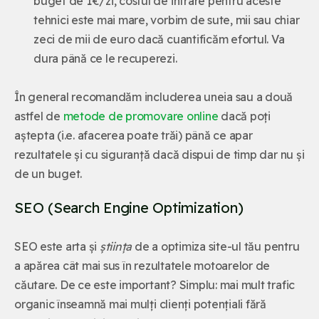
buget de 1€/zi, costul de intrare pentru aceste
tehnici este mai mare, vorbim de sute, mii sau chiar
zeci de mii de euro dacă cuantificăm efortul. Va
dura până ce le recuperezi.
În general recomandăm includerea uneia sau a două
astfel de
metode de promovare online
dacă poți
aștepta (i.e. afacerea poate trăi) până ce apar
rezultatele și cu siguranță dacă dispui de timp dar nu și
de un buget.
SEO (Search Engine Optimization)
SEO este arta și
știința
de a optimiza site-ul tău pentru
a apărea cât mai sus în rezultatele motoarelor de
căutare. De ce este important? Simplu: mai mult trafic
organic înseamnă mai mulți clienți potențiali fără