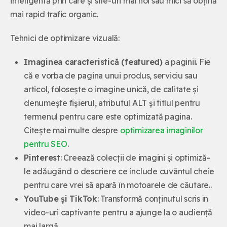
inteligentă prin care și site-uri mai noi sau mici să obțină
mai rapid trafic organic.
Tehnici de optimizare vizuală:
Imaginea caracteristică (featured)
a paginii. Fie
că e vorba de pagina unui produs, serviciu sau
articol, folosește o imagine unică, de calitate și
denumește fișierul, atributul ALT și titlul pentru
termenul pentru care este optimizată pagina.
Citește mai multe despre
optimizarea imaginilor
pentru SEO
.
Pinterest
: Creează colecții de imagini și optimiză-
le adăugând o descriere ce include cuvântul cheie
pentru care vrei să apară în motoarele de căutare..
YouTube și TikTok
: Transformă conținutul scris în
video-uri captivante pentru a ajunge la o audiență
mai largă.