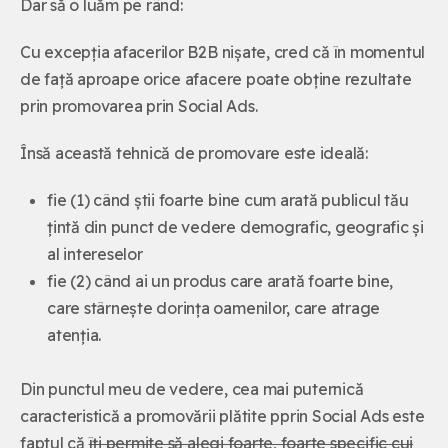
Dar să o luăm pe rând:
Cu excepția afacerilor B2B nișate, cred că în momentul
de față aproape orice afacere poate obține rezultate
prin promovarea prin Social Ads.
Însă această tehnică de promovare este ideală:
fie (1) când știi foarte bine cum arată publicul tău
țintă din punct de vedere demografic, geografic și
al intereselor
fie (2) când ai un produs care arată foarte bine,
care stârnește dorința oamenilor, care atrage
atenția.
Din punctul meu de vedere, cea mai puternică
caracteristică a promovării plătite pprin Social Ads este
faptul că
îți permite să alegi foarte, foarte specific cui