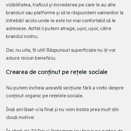
vizibilitatea, traficul și încrederea pe care le au alte
branduri sau platforme și să le răspundem oamenilor la
întrebări acolo unde le este lor mai confortabil să le
adreseze. Astfel îi putem atrage, ușor, ușor, către
brandul nostru.
Dar, nu uita, fii util! Răspunsuri superficiale nu îți vor
aduce niciun beneficiu.
Crearea de conținut pe rețele sociale
Nu putem încheia această secțiune fără a vorbi despre
conținut organic pe rețelele sociale.
Însă am lăsat-o la final și nu vom insista prea mult din
două motive:
În afară de TikTok și Instagram (cu focus pe partea de